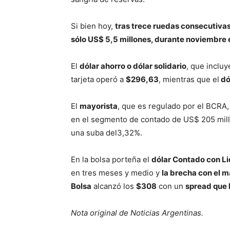
Si bien hoy,
tras trece ruedas consecutiva
sólo US$ 5,5 millones, durante noviembre e
El
dólar ahorro o dólar solidario
, que incluy
tarjeta operó a
$296,63
, mientras que el
dó
El
mayorista
, que es regulado por el BCRA
en el segmento de contado de US$ 205 mill
una suba del3,32%.
En la bolsa porteña el
dólar Contado con L
en tres meses y medio y
la brecha con el m
Bolsa
alcanzó los
$308
con un
spread que l
Nota original de Noticias Argentinas.