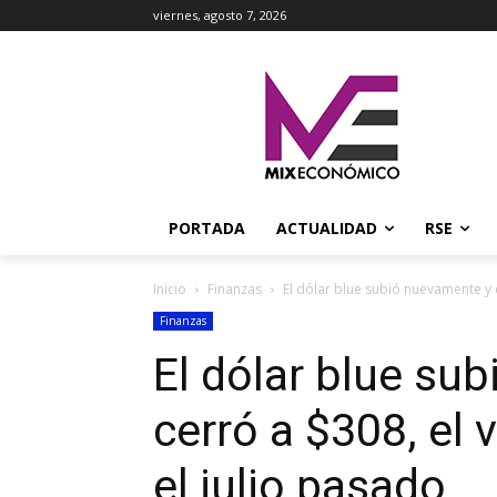
viernes, agosto 7, 2026
PORTADA
ACTUALIDAD
RSE
Inicio
Finanzas
El dólar blue subió nuevamente y c
Finanzas
El dólar blue su
cerró a $308, el 
el julio pasado