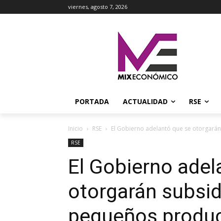
viernes, agosto 7, 2026
PORTADA
ACTUALIDAD
RSE
Inicio
RSE
El Gobierno adelantó que se otorgarán
RSE
El Gobierno adel
otorgarán subsid
pequeños produc