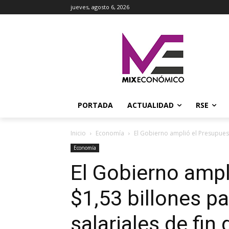
jueves, agosto 6, 2026
PORTADA
ACTUALIDAD
RSE
Inicio
Economía
El Gobierno amplió el Presupuest
Economía
El Gobierno ampl
$1,53 billones p
salariales de fin