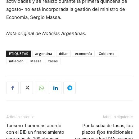
actividades y se realizó durante la primera quincena de
agosto- no está incorporada la gestión del ministro de
Economía, Sergio Massa.
Nota original de Noticias Argentinas.
ETIQUETAS
argentina
dólar
economía
Gobierno
inflación
Massa
tasas
Artículo anterior
Artículo siguiente
Turismo: Lammens acordó
Por la suba de tasas, los
con el BID un financiamiento
plazos fijos tradicionales
para más de 100 obras en
crecieron y los UVA cayeron