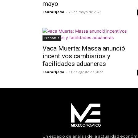
mayo
LauraOjeda
-
26 de mayo de 2023
Economía
Vaca Muerta: Massa anunció
incentivos cambiarios y
facilidades aduaneras
LauraOjeda
-
11 de agosto de 2022
Un espacio de análisis de la actualidad económ