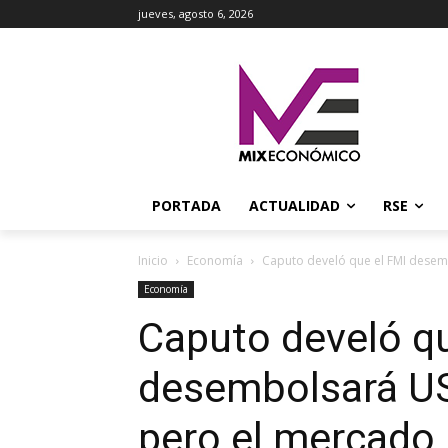
jueves, agosto 6, 2026
PORTADA
ACTUALIDAD
RSE
Inicio
Economía
Caputo develó que el FMI desem
Economía
Caputo develó qu
desembolsará US
pero el mercado 