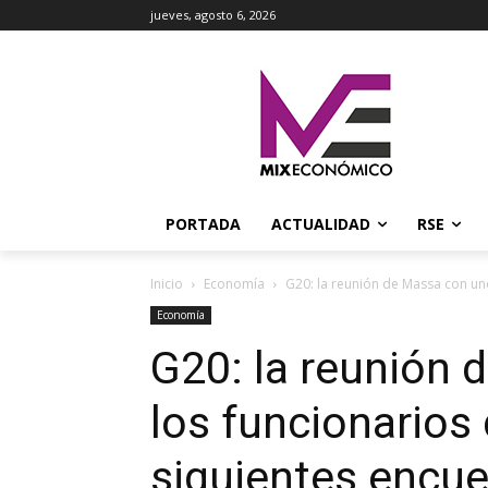
jueves, agosto 6, 2026
PORTADA
ACTUALIDAD
RSE
Inicio
Economía
G20: la reunión de Massa con uno
Economía
G20: la reunión 
los funcionarios 
siguientes encu