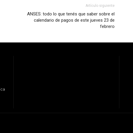
Artículo siguiente
ANSES: todo lo que tenés que saber sobre el
calendario de pagos de este jueves 23 de
febrero
ica