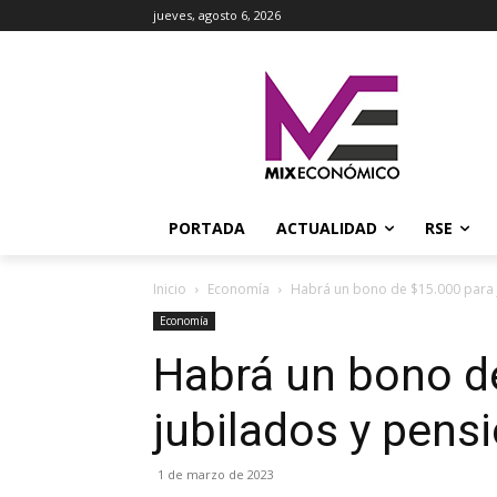
jueves, agosto 6, 2026
PORTADA
ACTUALIDAD
RSE
Inicio
Economía
Habrá un bono de $15.000 para 
Economía
Habrá un bono d
jubilados y pens
1 de marzo de 2023