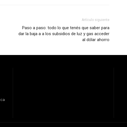
Artículo siguiente
Paso a paso: todo lo que tenés que saber para
dar la baja a a los subsidios de luz y gas acceder
al dólar ahorro
ica