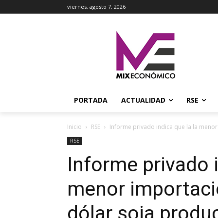
viernes, agosto 7, 2026
PORTADA
ACTUALIDAD
RSE
Inicio
RSE
Informe privado indica que la la menor 
RSE
Informe privado i
menor importació
dólar soja produc