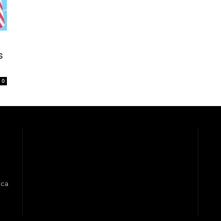
s
0
ica