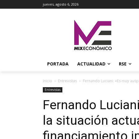
jueves, agosto 6, 2026
PORTADA
ACTUALIDAD
RSE
Inicio
Entrevistas
Fernando Luciani: «Es muy auspic
Entrevistas
Fernando Luciani
la situación actu
financiamiento i