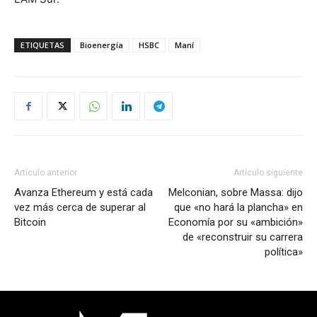
ETIQUETAS
Bioenergía
HSBC
Maní
Artículo anterior
Artículo siguiente
Avanza Ethereum y está cada
Melconian, sobre Massa: dijo
vez más cerca de superar al
que «no hará la plancha» en
Bitcoin
Economía por su «ambición»
de «reconstruir su carrera
política»