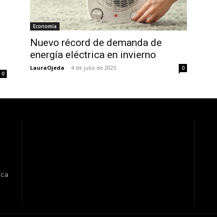
Economía
Nuevo récord de demanda de
energía eléctrica en invierno
LauraOjeda
-
4 de julio de 2025
0
0
ica