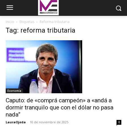
Inicio
Etiquetas
Reforma tributaria
Tag: reforma tributaria
Economía
Caputo: de «comprá campeón» a «andá a
dormir tranquilo que con el dólar no pasa
nada”
LauraOjeda
-
10 de noviembre de 2025
0